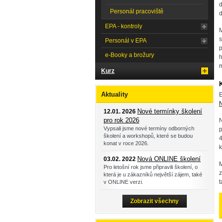
d
Personál pracoviště
d
EPA - kontroly
s
Personál v EPA
p
e-Booky a brožury
h
m
Kurz
Aktuality
E
Nové termínky školení
12.01. 2026
pro rok 2026
N
Vypsali jsme nové termíny odborných
p
školení a workshopů, které se budou
4
konat v roce 2026.
k
Nová ONLINE školení
03.02. 2022
Pro letošní rok jsme připravili školení, o
z
která je u zákazníků největší zájem, také
t
v ONLINE verzi.
Zobrazit všechny