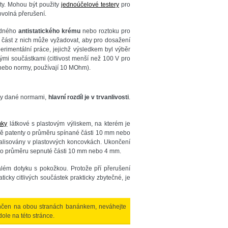
ty. Mohou být použity
jednoúčelové testery
pro
bovolná přerušení.
odného
antistatického krému
nebo roztoku pro
 část z nich může vyžadovat, aby pro dosažení
rimentální práce, jejichž výsledkem byl výběr
ými součástkami (citlivost menší než 100 V pro
, nebo normy, používají 10 MOhm).
ky dané normami,
hlavní rozdíl je v trvanlivosti
.
mky
látkové s plastovým výliskem, na kterém je
ně patenty o průměru spínané části 10 mm nebo
 zalisovány v plastovvých koncovkách. Ukončení
y o průměru sepnuté části 10 mm nebo 4 mm.
lém dotyku s pokožkou. Protože pří přerušení
ticky citlivých součástek prakticky zbytečné, je
ončen na obou stranách banánkem, neváhejte
ole na této stránce.