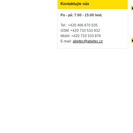
Kontaktujte nás
Po - pá: 7:00 - 15:00 hod.
Tel.: +420 466 670 035
GSM: +420 733 533 932
Mobil: +420
733 533 976
E-mail:
abetec@abetec.cz