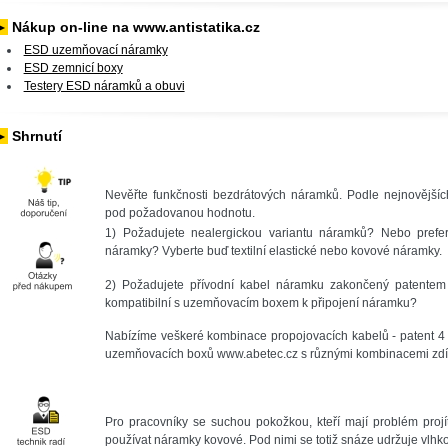
►
Nákup on-line na www.antistatika.cz
ESD uzemňovací náramky
ESD zemnicí boxy
Testery ESD náramků a obuvi
►
Shrnutí
Nevěřte funkčnosti bezdrátových náramků. Podle nejnovějšíc
pod požadovanou hodnotu.
1) Požadujete nealergickou variantu náramků? Nebo preferuj
náramky? Vyberte buď textilní elastické nebo kovové náramky.
2) Požadujete přívodní kabel náramku zakončený patent
kompatibilní s uzemňovacím boxem k připojení náramku?
Nabízíme veškeré kombinace propojovacích kabelů - patent 
uzemňovacích boxů www.abetec.cz s různými kombinacemi zdí
Pro pracovníky se suchou pokožkou, kteří mají problém proj
používat náramky kovové. Pod nimi se totiž snáze udržuje vlhko