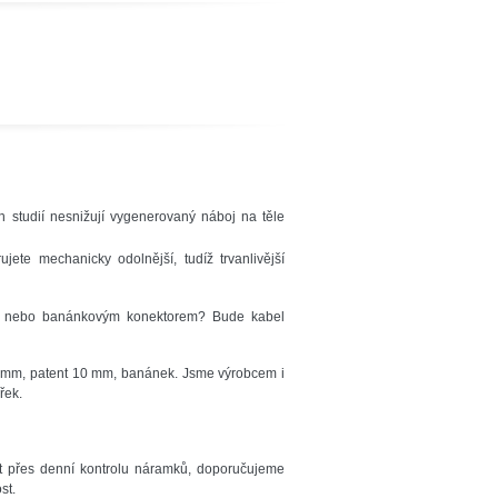
h studií nesnižují vygenerovaný náboj na těle
ete mechanicky odolnější, tudíž trvanlivější
em nebo banánkovým konektorem? Bude kabel
4 mm, patent 10 mm, banánek. Jsme výrobcem i
řek.
ít přes denní kontrolu náramků, doporučujeme
st.