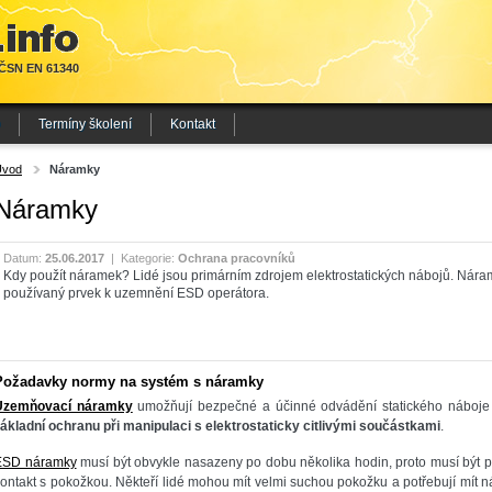
 ČSN EN 61340
Termíny školení
Kontakt
Úvod
Náramky
Náramky
Datum:
25.06.2017
|
Kategorie:
Ochrana pracovníků
Kdy použít náramek? Lidé jsou primárním zdrojem elektrostatických nábojů. Náram
používaný prvek k uzemnění ESD operátora.
Požadavky normy na systém s náramky
Uzemňovací náramky
umožňují bezpečné a účinné odvádění statického náboje z 
ákladní ochranu při manipulaci s elektrostaticky citlivými součástkami
.
ESD náramky
musí být obvykle nasazeny po dobu několika hodin, proto musí být p
ontakt s pokožkou. Někteří lidé mohou mít velmi suchou pokožku a potřebují mít