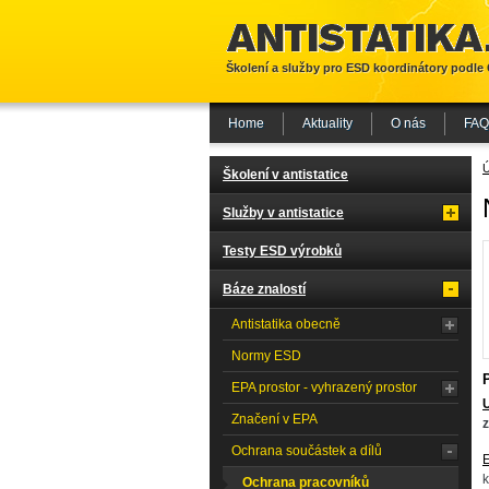
Školení a služby pro ESD koordinátory podle
Home
Aktuality
O nás
FAQ
Školení v antistatice
Služby v antistatice
Testy ESD výrobků
Báze znalostí
Antistatika obecně
Normy ESD
EPA prostor - vyhrazený prostor
Značení v EPA
z
Ochrana součástek a dílů
k
Ochrana pracovníků