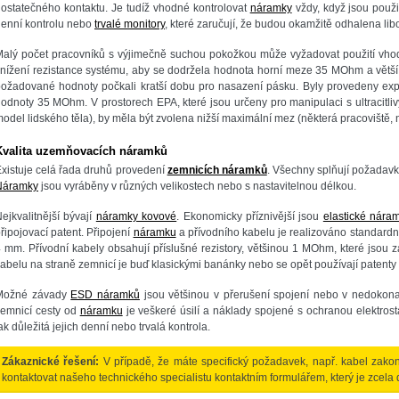
ostatečného kontaktu. Je tudíž vhodné kontrolovat
náramky
vždy, když jsou použi
enní kontrolu nebo
trvalé monitory
, které zaručují, že budou okamžitě odhalena li
Malý počet pracovníků s výjimečně suchou pokožkou může vyžadovat použití vh
nížení rezistance systému, aby se dodržela hodnota horní meze 35 MOhm a větší
ožadované hodnoty počkali kratší dobu pro nasazení pásku. Byly provedeny expe
odnoty 35 MOhm. V prostorech EPA, které jsou určeny pro manipulaci s ultracitliv
odel lidského těla), by měla být zvolena nižší maximální mez (některá pracoviště
Kvalita uzemňovacích náramků
xistuje celá řada druhů provedení
zemnicích náramků
. Všechny splňují požadav
Náramky
jsou vyráběny v různých velikostech nebo s nastavitelnou délkou.
ejkvalitnější bývají
náramky kovové
. Ekonomicky příznivější jsou
elastické nára
řipojovací patent. Připojení
náramku
a přívodního kabelu je realizováno standard
 mm. Přívodní kabely obsahují příslušné rezistory, většinou 1 MOhm, které jsou
abelu na straně zemnicí je buď klasickými banánky nebo se opět používají patent
Možné závady
ESD náramků
jsou většinou v přerušení spojení nebo v nedokona
emnicí cesty od
náramku
je veškeré úsilí a náklady spojené s ochranou elektrosta
ak důležitá jejich denní nebo trvalá kontrola.
Zákaznické řešení:
V případě, že máte specifický požadavek, např. kabel zak
kontaktovat našeho technického specialistu kontaktním formulářem, který je zcela d