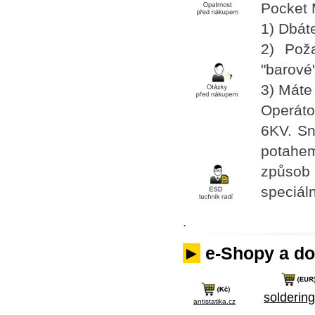
Pocket 
1) Dbát
2) Poža
"barové
3) Máte
Operáto
6KV. Sn
potahe
způsob 
speciál
.
►
e-Shopy a dop
soldering
antistatika.cz