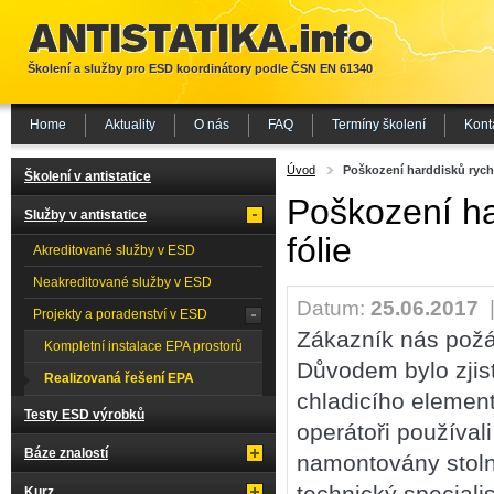
Školení a služby pro ESD koordinátory podle ČSN EN 61340
Home
Aktuality
O nás
FAQ
Termíny školení
Kont
Úvod
Poškození harddisků rych
Školení v antistatice
Poškození ha
Služby v antistatice
fólie
Akreditované služby v ESD
Neakreditované služby v ESD
Datum:
25.06.2017
Projekty a poradenství v ESD
Zákazník nás požád
Kompletní instalace EPA prostorů
Důvodem bylo zjist
Realizovaná řešení EPA
chladicího element
Testy ESD výrobků
operátoři používal
Báze znalostí
namontovány stolní
technický speciali
Kurz