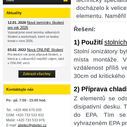
docházelo k velice
Aktuality
elementu. Naměřil
Nové termínky školení
12.01. 2026
pro rok 2026
Řešení:
Vypsali jsme nové termíny odborných
školení a workshopů, které se budou
1) Použití
stolních
konat v roce 2026.
Nová ONLINE školení
03.02. 2022
Stolní ionizátory b
Pro letošní rok jsme připravili školení, o
místa montáže. Vz
která je u zákazníků největší zájem, také
v ONLINE verzi.
vzdálenost příliš v
Zobrazit všechny
30cm od kritického 
2) Příprava chla
Kontaktujte nás
Z elementů se odst
Po - pá: 7:00 - 15:00 hod.
disipativní desku. 
Tel.: +420 466 670 035
do EPA. Tím se 
GSM: +420 733 533 932
Mobil: +420
733 533 976
vyhrazeném EPA pr
E-mail:
abetec@abetec.cz