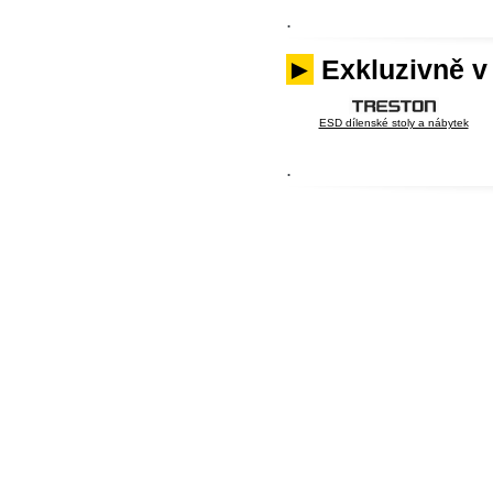
.
►
Exkluzivně v
ESD dílenské stoly a nábytek
.