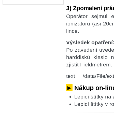
3) Zpomalení prá
Operátor sejmul 
ionizátoru (asi 20c
lince.
Výsledek opatření
Po zavedení uveden
harddisků kleslo 
zjistit Fieldmetrem.
text /data/File/ex
►
Nákup on-line
Lepicí štítky na
Lepicí štítky v r