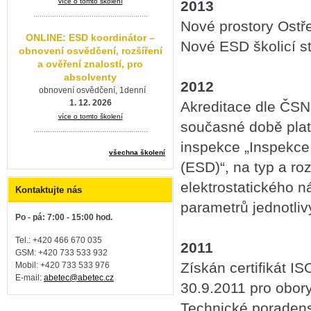
více o tomto školení
2013
.......................................................
Nové prostory Ostř
ONLINE: ESD koordinátor –
Nové ESD školicí s
obnovení osvědčení, rozšíření
a ověření znalostí, pro
absolventy
2012
obnovení osvědčení, 1denní
1. 12. 2026
Akreditace dle ČSN
více o tomto školení
současné době plat
.......................................................
inspekce „Inspekce
všechna školení
(ESD)“, na typ a r
elektrostatického 
Kontaktujte nás
parametrů jednotli
Po - pá: 7:00 - 15:00 hod.
Tel.: +420 466 670 035
2011
GSM: +420 733 533 932
Získán certifikát 
Mobil: +420
733 533 976
E-mail:
abetec@abetec.cz
30.9.2011 pro obor
Technické poradenst