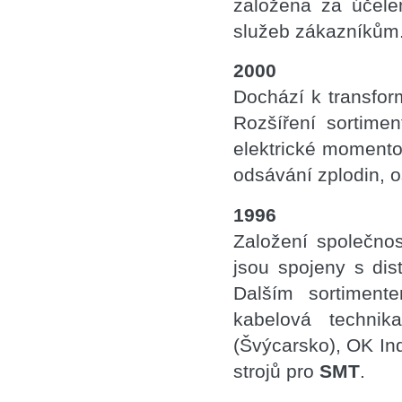
založena za účelem
služeb zákazníkům
2000
Dochází k transfor
Rozšíření sortime
elektrické momento
odsávání zplodin, 
1996
Založení společnos
jsou spojeny s dis
Dalším sortiment
kabelová technik
(Švýcarsko), OK In
strojů pro
SMT
.