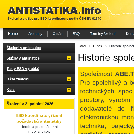
Školení a služby pro ESD koordinátory podle ČSN EN 61340
Home
Aktuality
O nás
FAQ
Termíny školení
Kont
Úvod
O nás
Historie společ
Školení v antistatice
Historie spol
Služby v antistatice
Testy ESD výrobků
Společnost
ABE.T
Báze znalostí
Pro spolehlivý a 
Kurz
technických specia
prostory, výrobn
Školení v 2. pololetí 2026
dodavatelé do f
ESD koordinátor, řízení
elektronickou mo
požadavků antistatiky
technika, páječk
teorie a praxe, 2denní
1. - 2. 9. 2026