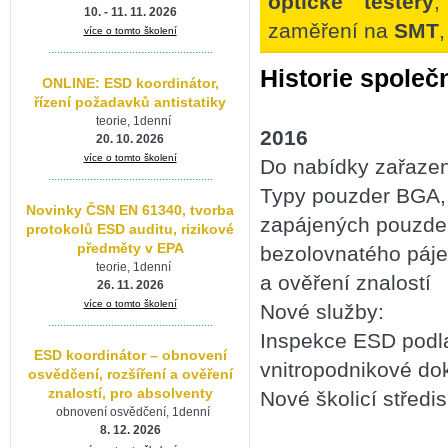
optické testery
10. - 11. 11. 2026
zaměření na
SMT
více o tomto školení
.......................................................
Historie společ
ONLINE: ESD koordinátor,
řízení požadavků antistatiky
teorie, 1denní
2016
20. 10. 2026
více o tomto školení
Do nabídky zařazen
.......................................................
Typy pouzder BGA, 
Novinky ČSN EN 61340, tvorba
zapájených pouzder 
protokolů ESD auditu, rizikové
předměty v EPA
bezolovnatého pájen
teorie, 1denní
a ověření znalostí
26. 11. 2026
více o tomto školení
Nové služby:
.......................................................
Inspekce ESD podla
ESD koordinátor – obnovení
vnitropodnikové do
osvědčení, rozšíření a ověření
znalostí, pro absolventy
Nové školicí střed
obnovení osvědčení, 1denní
8. 12. 2026