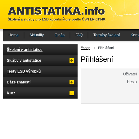
Školení a služby pro ESD koordinátory podle ČSN EN 61340
Home
Aktuality
O nás
FAQ
Termíny školení
Kont
Eshop
Přihlášení
Školení v antistatice
Přihlášení
Služby v antistatice
Testy ESD výrobků
Uživatel
Heslo
Báze znalostí
Kurz