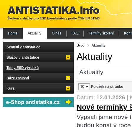
Školení a služby pro ESD koordinátory podle ČSN EN 61340
Home
Aktuality
O nás
FAQ
Termíny školení
Kont
Úvod
Aktuality
Školení v antistatice
Aktuality
Služby v antistatice
Testy ESD výrobků
Aktuality
Báze znalostí
Položek na stránku
Kurz
Datum:
12.01.2026
|
Nové termínky š
Vypsali jsme nové 
budou konat v roce