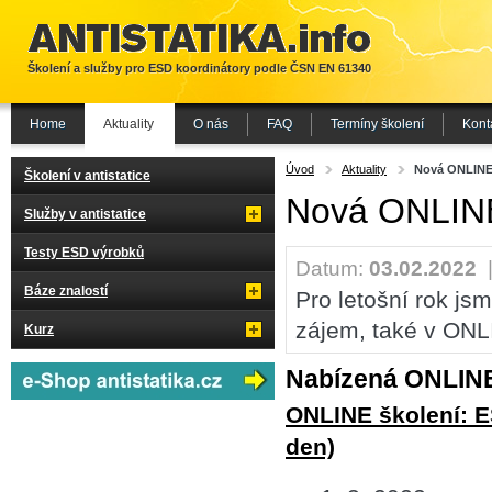
Školení a služby pro ESD koordinátory podle ČSN EN 61340
Home
Aktuality
O nás
FAQ
Termíny školení
Kont
Úvod
Aktuality
Nová ONLINE
Školení v antistatice
Nová ONLINE
Služby v antistatice
Testy ESD výrobků
Datum:
03.02.2022
Báze znalostí
Pro letošní rok jsm
zájem, také v ONL
Kurz
Nabízená ONLINE
ONLINE školení: ES
den)