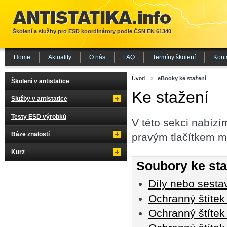
Školení a služby pro ESD koordinátory podle ČSN EN 61340
Home
Aktuality
O nás
FAQ
Termíny školení
Kont
Úvod
eBooky ke stažení
Školení v antistatice
Ke stažení
Služby v antistatice
Testy ESD výrobků
V této sekci nabízí
Báze znalostí
pravým tlačítkem myš
Kurz
Soubory ke sta
Díly nebo sesta
Ochranný štítek 
Ochranný štítek 