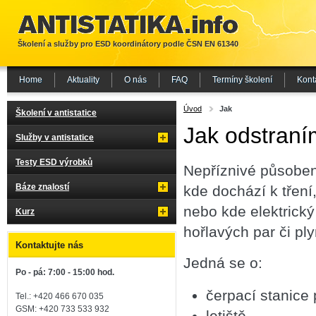
Školení a služby pro ESD koordinátory podle ČSN EN 61340
Home
Aktuality
O nás
FAQ
Termíny školení
Kont
Úvod
Jak
Školení v antistatice
Jak odstraní
Služby v antistatice
Testy ESD výrobků
Nepříznivé působen
Báze znalostí
kde dochází k tření
nebo kde elektrický
Kurz
hořlavých par či ply
Kontaktujte nás
Jedná se o:
Po - pá: 7:00 - 15:00 hod.
čerpací stanice
Tel.: +420 466 670 035
GSM: +420 733 533 932
letiště,