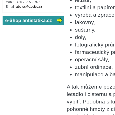
Mobil: +420
733 533 976
textilní a papír
E-mail:
abetec@abetec.cz
výroba a zpraco
lakovny,
sušárny,
doly,
fotografický prů
farmaceutický p
operační sály,
zubní ordinace,
manipulace a ba
A tak můžeme pozor
letadlo i cisternu 
vybití. Podobná sit
pohonné hmoty z cis