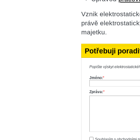
Vznik elektrostatic
právě elektrostatic
majetku.
Potřebuji porad
Popište výskyt elektrostatické
Jméno:
*
Zpráva:
*
Souhlasím s obchodními 