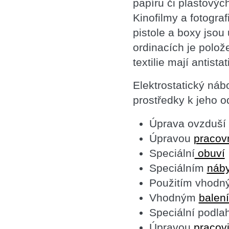
papíru či plastovýc
Kinofilmy a fotograf
pistole a boxy jso
ordinacích je polo
textilie mají antista
Elektrostatický náb
prostředky k jeho o
Úprava ovzduší i
Úpravou
pracov
Speciální
obuví
Speciálním
náb
Použitím vhodn
Vhodným
balení
Speciální podla
Úpravou
pracovi