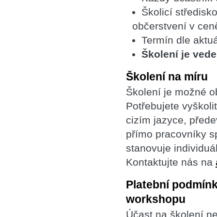
Školicí středisk
občerstvení v ceně
Termín dle aktuá
Školení je ved
Školení na míru
Školení je možné o
Potřebujete vyškoli
cizím jazyce, před
přímo pracovníky s
stanovuje individuá
Kontaktujte nás na
Platební podmínk
workshopu
Účast na školení 