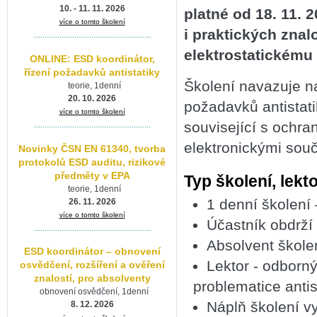
10. - 11. 11. 2026
platné od 18. 11. 
více o tomto školení
i praktických znal
.......................................................
elektrostatickému 
ONLINE: ESD koordinátor,
řízení požadavků antistatiky
Školení navazuje n
teorie, 1denní
20. 10. 2026
požadavků antistati
více o tomto školení
související s ochran
.......................................................
elektronickými sou
Novinky ČSN EN 61340, tvorba
protokolů ESD auditu, rizikové
předměty v EPA
Typ školení, lek
teorie, 1denní
1 denní školení 
26. 11. 2026
více o tomto školení
Účastník obdrží 
.......................................................
Absolvent škole
ESD koordinátor – obnovení
Lektor - odborný 
osvědčení, rozšíření a ověření
znalostí, pro absolventy
problematice antis
obnovení osvědčení, 1denní
Náplň školení v
8. 12. 2026