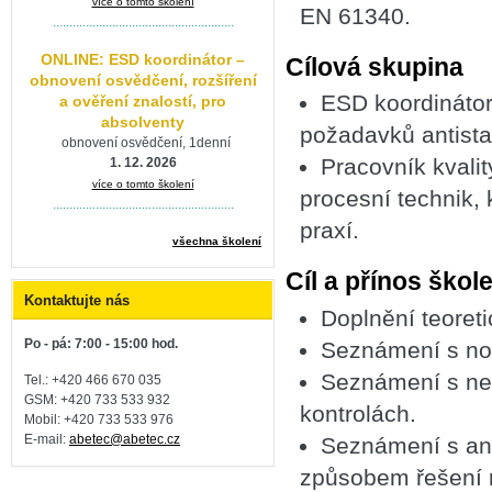
více o tomto školení
EN 61340.
.......................................................
ONLINE: ESD koordinátor –
Cílová skupina
obnovení osvědčení, rozšíření
ESD koordinátor,
a ověření znalostí, pro
absolventy
požadavků antistat
obnovení osvědčení, 1denní
Pracovník kvality
1. 12. 2026
více o tomto školení
procesní technik, 
.......................................................
praxí.
všechna školení
Cíl a přínos škol
Kontaktujte nás
Doplnění teoretic
Po - pá: 7:00 - 15:00 hod.
Seznámení s nov
Seznámení s ned
Tel.: +420 466 670 035
GSM: +420 733 533 932
kontrolách.
Mobil: +420
733 533 976
E-mail:
abetec@abetec.cz
Seznámení s ana
způsobem řešení n