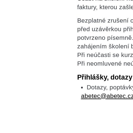
faktury, kterou zaš
Bezplatné zrušení 
před uzávěrkou při
potvrzeno písemně.
zahájením školení 
Při neúčasti se ku
Při neomluvené neú
Přihlášky, dotaz
Dotazy, poptávk
abetec@abetec.c