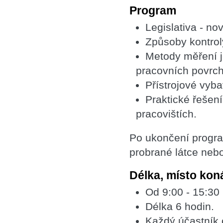
Program
Legislativa - n
Způsoby kontrol
Metody měření j
pracovních povrchů
Přístrojové vyb
Praktické řešen
pracovištích.
Po ukončení progra
probrané látce neb
Délka, místo kon
Od 9:00 - 15:30
Délka 6 hodin.
Každý účastník 