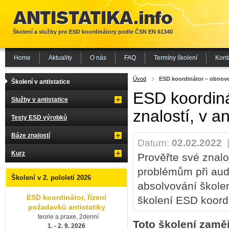
Školení a služby pro ESD koordinátory podle ČSN EN 61340
Home
Aktuality
O nás
FAQ
Termíny školení
Kont
Úvod
ESD koordinátor – obnovení
Školení v antistatice
ESD koordiná
Služby v antistatice
znalostí, v a
Testy ESD výrobků
Báze znalostí
Datum:
02.02.2022
Kurz
Prověřte své znalo
problémům při aud
Školení v 2. pololetí 2026
absolvování škole
ESD koordinátor, řízení
školení ESD koordi
požadavků antistatiky
teorie a praxe, 2denní
Toto školení zamě
1. - 2. 9. 2026