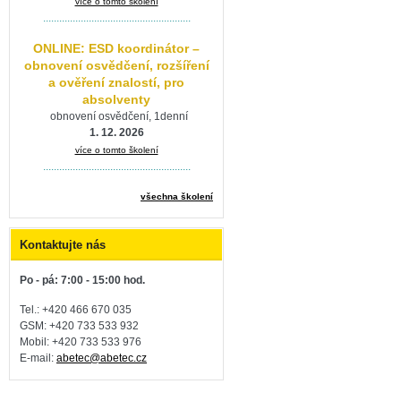
více o tomto školení
.......................................................
ONLINE: ESD koordinátor –
obnovení osvědčení, rozšíření
a ověření znalostí, pro
absolventy
obnovení osvědčení, 1denní
1. 12. 2026
více o tomto školení
.......................................................
všechna školení
Kontaktujte nás
Po - pá: 7:00 - 15:00 hod.
Tel.: +420 466 670 035
GSM: +420 733 533 932
Mobil: +420
733 533 976
E-mail:
abetec@abetec.cz