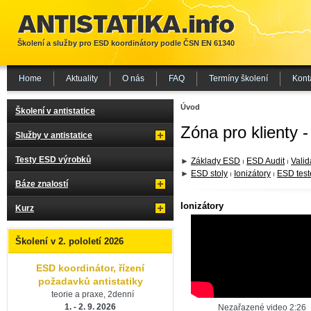
Školení a služby pro ESD koordinátory podle ČSN EN 61340
Home
Aktuality
O nás
FAQ
Termíny školení
Kont
Úvod
Školení v antistatice
Zóna pro klienty -
Služby v antistatice
Testy ESD výrobků
►
Základy ESD
⏐
ESD Audit
⏐
Vali
►
ESD stoly
⏐
Ionizátory
⏐
ESD teste
Báze znalostí
Ionizátory
Kurz
Školení v 2. pololetí 2026
ESD koordinátor, řízení
požadavků antistatiky
teorie a praxe, 2denní
1. - 2. 9. 2026
Nezařazené video 2:26