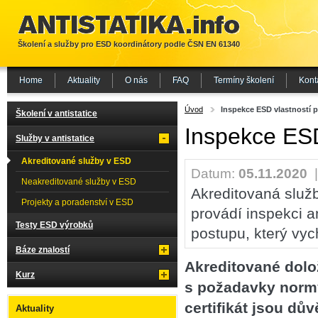
Školení a služby pro ESD koordinátory podle ČSN EN 61340
Home
Aktuality
O nás
FAQ
Termíny školení
Kont
Úvod
Inspekce ESD vlastností 
Školení v antistatice
Inspekce ESD
Služby v antistatice
Akreditované služby v ESD
Datum:
05.11.2020
Neakreditované služby v ESD
Akreditovaná služb
Projekty a poradenství v ESD
provádí inspekci a
Testy ESD výrobků
postupu, který vy
Báze znalostí
Akreditované dolo
Kurz
s požadavky normy
certifikát jsou dů
Aktuality