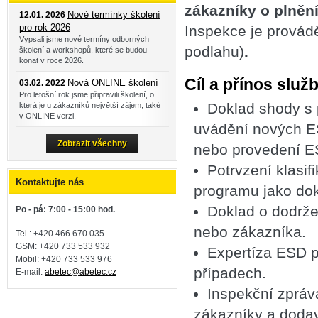
zákazníky o plněn
Nové termínky školení
12.01. 2026
pro rok 2026
Inspekce je provád
Vypsali jsme nové termíny odborných
podlahu)
.
školení a workshopů, které se budou
konat v roce 2026.
Cíl a přínos služ
Nová ONLINE školení
03.02. 2022
Pro letošní rok jsme připravili školení, o
Doklad shody s
která je u zákazníků největší zájem, také
v ONLINE verzi.
uvádění nových ESD
Zobrazit všechny
nebo provedení ES
Potrvzení klasi
Kontaktujte nás
programu jako dok
Doklad o dodrž
Po - pá: 7:00 - 15:00 hod.
nebo zákazníka.
Tel.: +420 466 670 035
GSM: +420 733 533 932
Expertíza ESD p
Mobil: +420
733 533 976
případech.
E-mail:
abetec@abetec.cz
Inspekční zpráv
zákazníky a doda