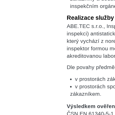
inspekčním orgán
Realizace služby
ABE.TEC s.r.o., Ins
inspekci) antistati
který vychází z no
inspektor formou mě
akreditovanou labor
Dle povahy předmět
v prostorách zá
v prostorách s
zákazníkem.
Výsledkem ověření
ČSN EN 61340-5-1 