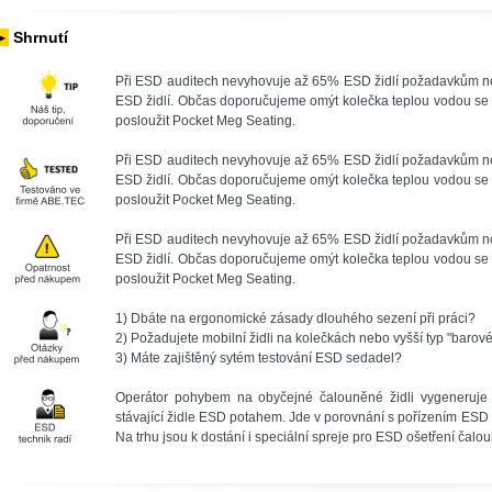
►
Shrnutí
Při ESD auditech nevyhovuje až 65% ESD židlí požadavkům nor
ESD židlí. Občas doporučujeme omýt kolečka teplou vodou se
posloužit Pocket Meg Seating.
Při ESD auditech nevyhovuje až 65% ESD židlí požadavkům nor
ESD židlí. Občas doporučujeme omýt kolečka teplou vodou se
posloužit Pocket Meg Seating.
Při ESD auditech nevyhovuje až 65% ESD židlí požadavkům nor
ESD židlí. Občas doporučujeme omýt kolečka teplou vodou se
posloužit Pocket Meg Seating.
1) Dbáte na ergonomické zásady dlouhého sezení při práci?
2) Požadujete mobilní židli na kolečkách nebo vyšší typ "barov
3) Máte zajištěný sytém testování ESD sedadel?
Operátor pohybem na obyčejné čalouněné židli vygeneruje a
stávající židle ESD potahem. Jde v porovnání s pořízením ESD 
Na trhu jsou k dostání i speciální spreje pro ESD ošetření čalou