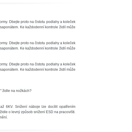
my. Dbejte proto na čistotu podlahy a koleček
 saponátem. Ke každodenní kontrole židlí může
my. Dbejte proto na čistotu podlahy a koleček
 saponátem. Ke každodenní kontrole židlí může
my. Dbejte proto na čistotu podlahy a koleček
 saponátem. Ke každodenní kontrole židlí může
é" židle na nožkách?
ž 6KV. Snížení náboje lze docílit opatřením
židle o levný způsob snížení ESD na pracovišti.
nění.