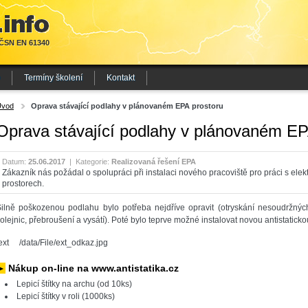
 ČSN EN 61340
Termíny školení
Kontakt
Úvod
Oprava stávající podlahy v plánovaném EPA prostoru
Oprava stávající podlahy v plánovaném EP
Datum:
25.06.2017
|
Kategorie:
Realizovaná řešení EPA
Zákazník nás požádal o spolupráci při instalaci nového pracoviště pro práci s elekt
prostorech.
ilně poškozenou podlahu bylo potřeba nejdříve opravit (otryskání nesoudržných 
olejnic, přebroušení a vysátí). Poté bylo teprve možné instalovat novou antistatick
ext /data/File/ext_odkaz.jpg
►
Nákup on-line na www.antistatika.cz
Lepicí štítky na archu (od 10ks)
Lepicí štítky v roli (1000ks)