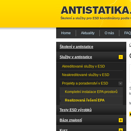
Školení a služby pro ESD koordinátory podle
Home
Aktuality
O nás
FAQ
Školení v antistatice
Služby v antistatice
Akreditované služby v ESD
Neakreditované služby v ESD
Projekty a poradenství v ESD
S
Kompletní instalace EPA prostorů
k
Realizovaná řešení EPA
t
Testy ESD výrobků
Báze znalostí
Kurz