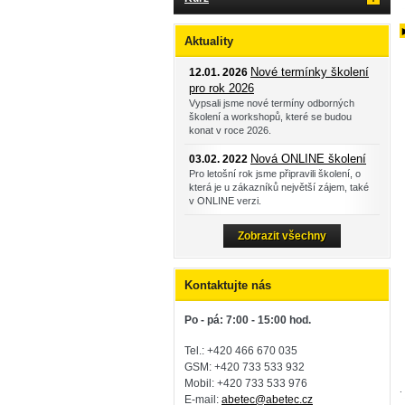
Aktuality
Nové termínky školení
12.01. 2026
pro rok 2026
Vypsali jsme nové termíny odborných
školení a workshopů, které se budou
konat v roce 2026.
Nová ONLINE školení
03.02. 2022
Pro letošní rok jsme připravili školení, o
která je u zákazníků největší zájem, také
v ONLINE verzi.
Zobrazit všechny
Kontaktujte nás
Po - pá: 7:00 - 15:00 hod.
Tel.: +420 466 670 035
GSM: +420 733 533 932
Mobil: +420
733 533 976
.
E-mail:
abetec@abetec.cz