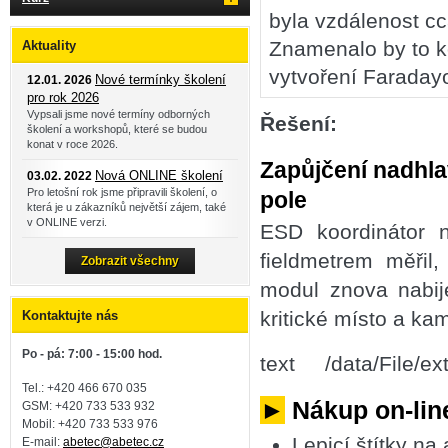
byla vzdálenost c
Znamenalo by to k
Aktuality
vytvoření Faraday
Nové termínky školení
12.01. 2026
pro rok 2026
Vypsali jsme nové termíny odborných
Řešení:
školení a workshopů, které se budou
konat v roce 2026.
Zapůjčení nadhla
Nová ONLINE školení
03.02. 2022
Pro letošní rok jsme připravili školení, o
pole
která je u zákazníků největší zájem, také
v ONLINE verzi.
ESD koordinátor n
fieldmetrem měřil
Zobrazit všechny
modul znova nabij
kritické místo a ka
Kontaktujte nás
Po - pá: 7:00 - 15:00 hod.
text /data/File/ex
Tel.: +420 466 670 035
►
Nákup on-line
GSM: +420 733 533 932
Mobil: +420
733 533 976
Lepicí štítky na
E-mail:
abetec@abetec.cz