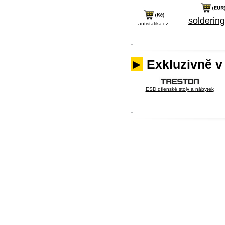
soldering
antistatika.cz
.
►
Exkluzivně v
ESD dílenské stoly a nábytek
.