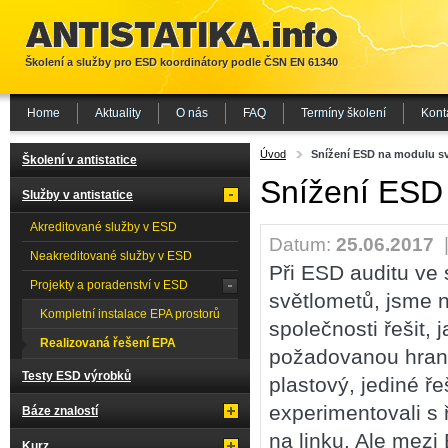
Školení a služby pro ESD koordinátory podle ČSN EN 61340
Home
Aktuality
O nás
FAQ
Termíny školení
Kont
Úvod
Snížení ESD na modulu s
Školení v antistatice
Snížení ESD
Služby v antistatice
Akreditované služby v ESD
Datum:
25.06.2017
Neakreditované služby v ESD
Při ESD auditu ve 
Projekty a poradenství v ESD
světlometů, jsme n
Kompletní instalace EPA prostorů
společnosti řešit,
Realizovaná řešení EPA
požadovanou hranic
Testy ESD výrobků
plastový, jediné ř
experimentovali s
Báze znalostí
na linku. Ale mezi
Kurz