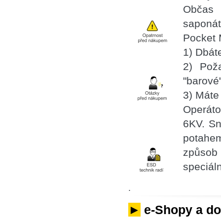
Občas 
saponá
Pocket 
1) Dbát
2) Poža
"barové
3) Máte
Operáto
6KV. Sn
potahe
způsob 
speciál
.
►
e-Shopy a dop