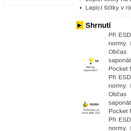
Lepicí štítky v r
►
Shrnutí
Při ESD
normy. 
Občas 
saponá
Pocket 
Při ESD
normy. 
Občas 
saponá
Pocket 
Při ESD
normy. 