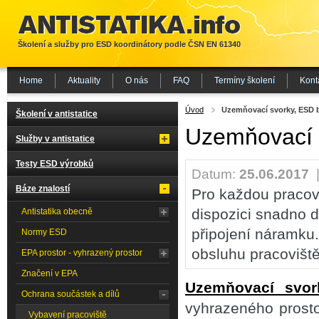
Školení a služby pro ESD koordinátory podle ČSN EN 61340
Home
Aktuality
O nás
FAQ
Termíny školení
Kont
Úvod
Uzemňovací svorky, ESD 
Školení v antistatice
Uzemňovací 
Služby v antistatice
Testy ESD výrobků
Datum:
25.06.2017
Báze znalostí
Pro každou pracovn
dispozici snadno 
Antistatika obecně
připojení náramku.
Normy ESD
obsluhu pracoviště
EPA prostor - vyhrazený prostor
Značení v EPA
Uzemňovací svor
Ochrana součástek a dílů
vyhrazeného prosto
Vybavení pracoviště