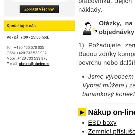
pracovníka. Jejich
náklady.
Zobrazit všechny
Otázky, na
Kontaktujte nás
objednávky
Po - pá: 7:00 - 15:00 hod.
1) Požadujete ze
Tel.: +420 466 670 035
Budou zdířky komp
GSM: +420 733 533 932
Mobil: +420
733 533 976
povrchu nebo další
E-mail:
abetec@abetec.cz
Jsme výrobce
Vybrat můžete i z
banánkový konekto
►
Nákup on-line
ESD boxy
Zemnicí přísluše