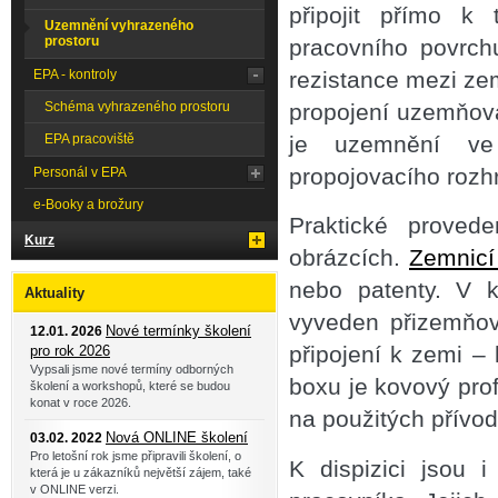
připojit přímo k
Uzemnění vyhrazeného
prostoru
pracovního povrch
rezistance mezi z
EPA - kontroly
propojení uzemňova
Schéma vyhrazeného prostoru
je uzemnění ve 
EPA pracoviště
propojovacího rozhr
Personál v EPA
e-Booky a brožury
Praktické proved
Kurz
obrázcích.
Zemnicí
nebo patenty. V k
Aktuality
vyveden přizemňov
Nové termínky školení
12.01. 2026
připojení k zemi –
pro rok 2026
Vypsali jsme nové termíny odborných
boxu je kovový profi
školení a workshopů, které se budou
konat v roce 2026.
na použitých přívo
Nová ONLINE školení
03.02. 2022
Pro letošní rok jsme připravili školení, o
K dispizici jsou 
která je u zákazníků největší zájem, také
v ONLINE verzi.