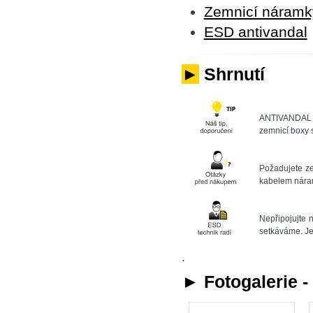
Zemnicí náramk
ESD antivandal
►
Shrnutí
ANTIVANDAL ř
zemnicí boxy 
Požadujete z
kabelem nára
Nepřipojujte 
setkáváme. Je 
.
► Fotogalerie 