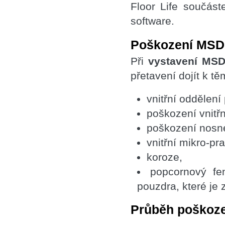
Floor Life součást
software.
Poškození MSD 
Při
vystavení MSD
přetavení dojít k t
vnitřní oddělen
poškození vnitř
poškození nosné
vnitřní mikro-pr
koroze,
popcornový fe
pouzdra, které je 
Průběh poškoz