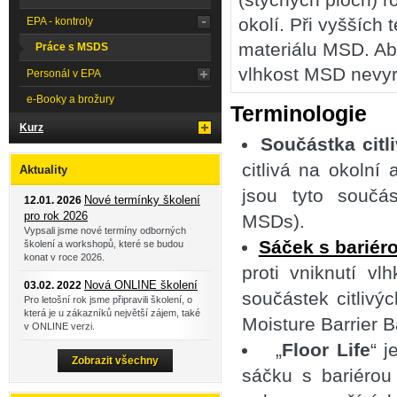
okolí. Při vyšších 
EPA - kontroly
materiálu MSD. Ab
Práce s MSDS
vlhkost MSD nevyr
Personál v EPA
e-Booky a brožury
Terminologie
Kurz
Součástka citl
citlivá na okolní
Aktuality
jsou tyto součá
Nové termínky školení
12.01. 2026
pro rok 2026
MSDs).
Vypsali jsme nové termíny odborných
Sáček s bariéro
školení a workshopů, které se budou
konat v roce 2026.
proti vniknutí vl
Nová ONLINE školení
03.02. 2022
součástek citlivý
Pro letošní rok jsme připravili školení, o
která je u zákazníků největší zájem, také
Moisture Barrier 
v ONLINE verzi.
„
Floor Life
“ 
Zobrazit všechny
sáčku s bariérou