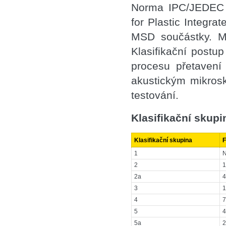
Norma IPC/JEDEC J-
for Plastic Integra
MSD součástky. M
Klasifikační postu
procesu přetavení 
akustickým mikrosk
testování.
Klasifikační skup
Klasifikační skupina
F
1
N
2
1
2a
4
3
1
4
7
5
4
5a
2