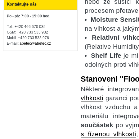
nebo ze sušící k
Kontaktujte nás
procesem přetave
Po - pá: 7:00 - 15:00 hod.
Moisture Sensi
Tel.: +420 466 670 035
na vlhkost a jakým
GSM: +420 733 533 932
Relativní vlh
Mobil: +420
733 533 976
E-mail:
abetec@abetec.cz
(Relative Humidity
Shelf Life
je mi
odolných proti vlhk
Stanovení "Floo
Některé integrov
vlhkosti
garanci pou
vlhkost vzduchu a 
materiálu integr
součástek
po vyjmu
s řízenou vlhkostí