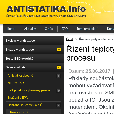
Školení a služby pro ESD koordinátory podle ČSN EN 61340
Home
Aktuality
O nás
FAQ
Termíny školení
Kont
Úvod
Řízení teploty a relativní
Školení v antistatice
Řízení teplot
Služby v antistatice
procesu
Testy ESD výrobků
Báze znalostí
Datum:
25.06.2017
Antistatika obecně
Příklady součástek
Normy ESD
mohou vyžadovat ř
EPA prostor - vyhrazený prostor
pracovišti jsou S
Značení v EPA
pouzdra IO. Jsou 
Ochrana součástek a dílů
materiálem. Okolní
Práce s ECS
(styčných ploch) ro