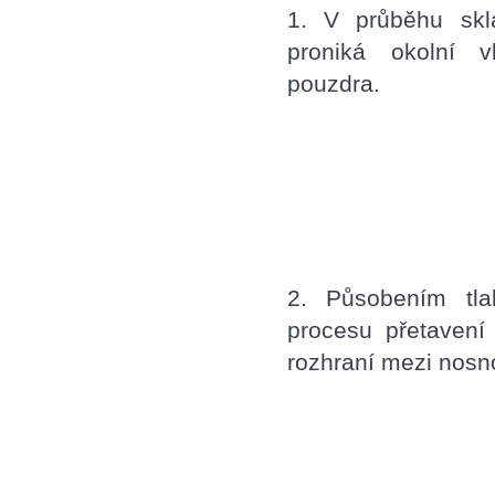
1. V průběhu skl
proniká okolní v
pouzdra.
2. Působením tla
procesu přetavení
rozhraní mezi nosn