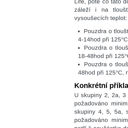
Life, poté co tato 
záleží i na tlouš
vysoušecích teplot
Pouzdra o tlouš
4-14hod při 125°C,
Pouzdra o tlou
18-48hod při 125°
Pouzdra o tlou
48hod při 125°C, 
Konkrétní příkl
U skupiny 2, 2a, 3
požadováno minimá
skupiny 4, 5, 5a, 
požadováno minimá