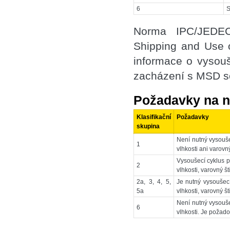
6
S
Norma IPC/JEDEC
Shipping and Use o
informace o vysouš
zacházení s MSD so
Požadavky na n
Klasifikační
Požadavky
skupina
Není nutný vysouše
1
vlhkosti ani varovn
Vysoušecí cyklus p
2
vlhkosti, varovný št
2a, 3, 4, 5,
Je nutný vysoušecí
5a
vlhkosti, varovný ští
Není nutný vysouše
6
vlhkosti. Je požado