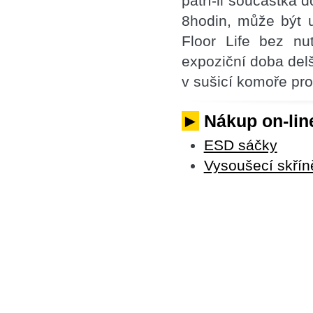
patří-li součástka 
8hodin, může být u
Floor Life bez nu
expoziční doba delš
v sušicí komoře pro 
►
Nákup on-line
ESD sáčky
Vysoušecí skřín